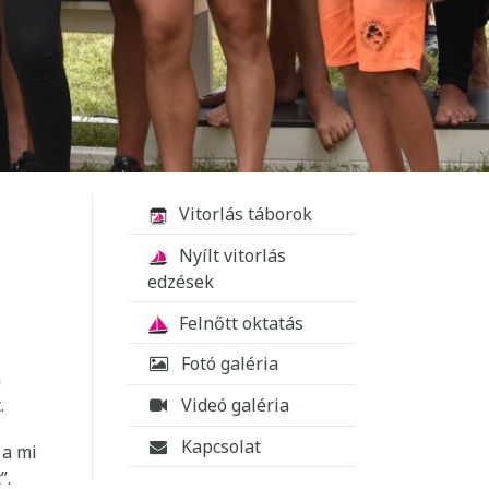
Vitorlás táborok
Nyílt vitorlás
edzések
Felnőtt oktatás
Fotó galéria
n
.
Videó galéria
Kapcsolat
 a mi
”.