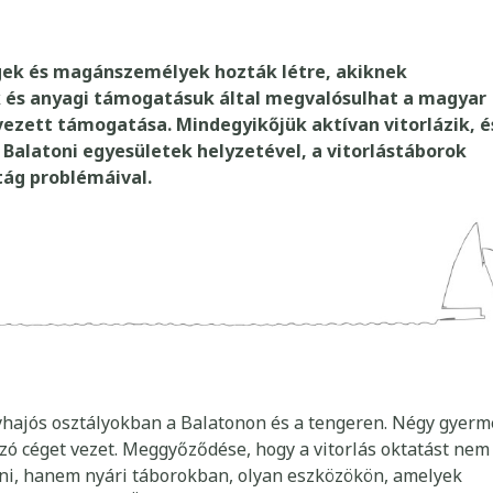
gek és magánszemélyek hozták létre, akiknek
és anyagi támogatásuk által megvalósulhat a magyar
vezett támogatása. Mindegyikőjük aktívan vitorlázik, é
 Balatoni egyesületek helyzetével, a vitorlástáborok
tág problémáival.
gyhajós osztályokban a Balatonon és a tengeren. Négy gyer
zó céget vezet. Meggyőződése, hogy a vitorlás oktatást nem
ni, hanem nyári táborokban, olyan eszközökön, amelyek