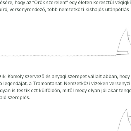
sére, hogy az “Örök szerelem” egy életen keresztül végigkí
bíró, versenyrendező, több nemzetközi kishajós utánpótlás
ik. Komoly szervező és anyagi szerepet vállalt abban, hogy
ó legendáját, a Tramontanát. Nemzetközi vizeken versenyzi
ogyan is teszik ezt külföldön, mitől megy olyan jól akár teng
aló szereplés.