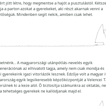
rt jött létre, hogy megmentse a hajót a pusztulástól. Kétsz
ja a parton azokat a gyerekeket, aki részt akarnak venni a
hetőségük. Mindenben segít nekik, amiben csak lehet.
zhetnénk… A magyarországi utánpótlás-nevelés egyik
nerációnak az elhivatott tagja, amely nem csak mondja és
 gyerekeink igazi vitorlázók lesznek. Edzője volt a magyar if
arország egyik legsikeresebb képzőközpontját a Velencei T
ülnek ki a keze alól. Ő biztosítja számunkra az oktatás, n
y a tehetséges gyerekek ne kallódjanak majd el.