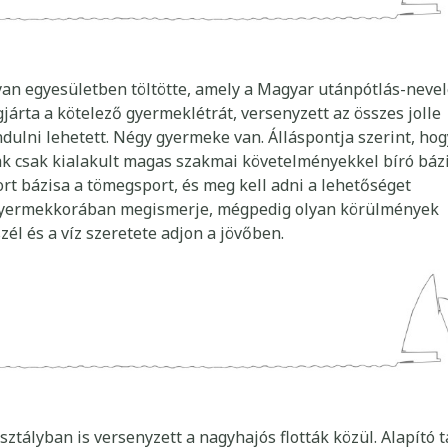
lyan egyesületben töltötte, amely a Magyar utánpótlás-neve
járta a kötelező gyermeklétrát, versenyzett az összes jolle
ulni lehetett. Négy gyermeke van. Álláspontja szerint, hog
k csak kialakult magas szakmai követelményekkel bíró báz
ort bázisa a tömegsport, és meg kell adni a lehetőséget
 gyermekkorában megismerje, mégpedig olyan körülmények
él és a víz szeretete adjon a jövőben.
sztályban is versenyzett a nagyhajós flották közül. Alapító t