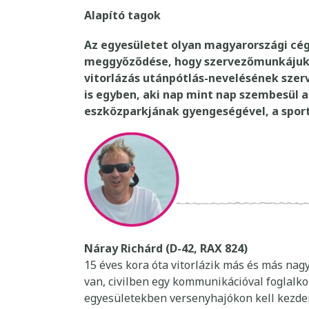
Alapító tagok
Az egyesületet olyan magyarországi cé
meggyőződése, hogy szervezőmunkájuk 
vitorlázás utánpótlás-nevelésének szer
is egyben, aki nap mint nap szembesül a
eszközparkjának gyengeségével, a spor
Náray Richárd (D-42, RAX 824)
15 éves kora óta vitorlázik más és más na
van, civilben egy kommunikációval foglalko
egyesületekben versenyhajókon kell kezde