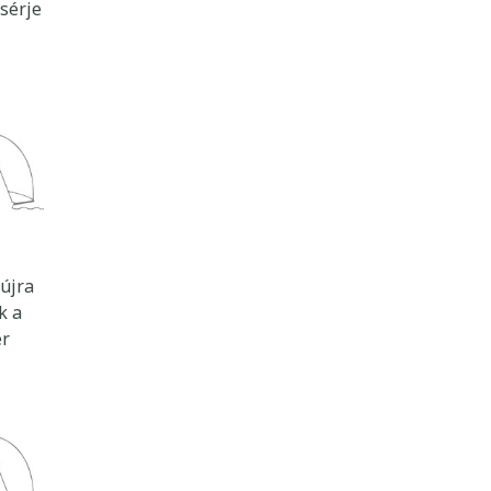
sérje
 újra
k a
er