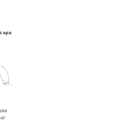
s apa
meke
 az