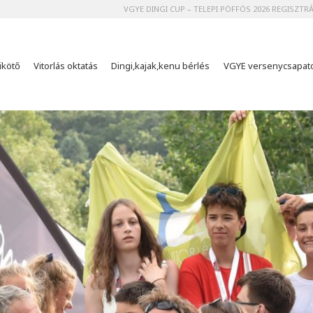
VGYE DINGI CUP – TELEPI PÖFFÖS 2026 REGISZTR
ikötő
Vitorlás oktatás
Dingi,kajak,kenu bérlés
VGYE versenycsapat