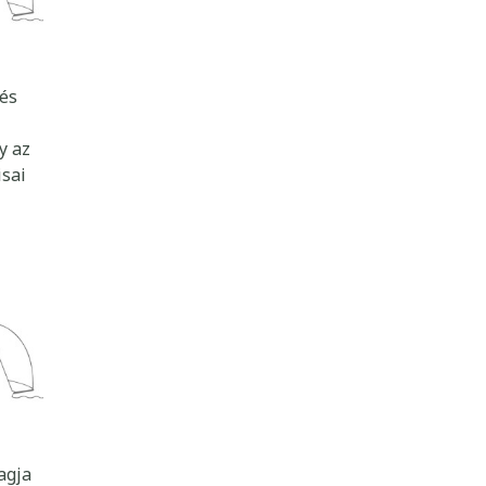
lés
y az
isai
agja