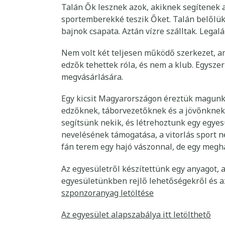
Talán Ők lesznek azok, akiknek segítenek az
sportemberekké teszik Őket. Talán belőlük l
bajnok csapata. Aztán vízre szálltak. Lega
Nem volt két teljesen működő szerkezet, ame
edzők tehettek róla, és nem a klub. Egysze
megvásárlására.
Egy kicsit Magyarországon éreztük magunka
edzőknek, táborvezetőknek és a jövőnknek. 
segítsünk nekik, és létrehoztunk egy egyes
nevelésének támogatása, a vitorlás sport n
fán terem egy hajó vászonnal, de egy megh
Az egyesületről készítettünk egy anyagot, 
egyesületünkben rejlő lehetőségekről és az
szponzoranyag letöltése
Az egyesület alapszabálya itt letölthető