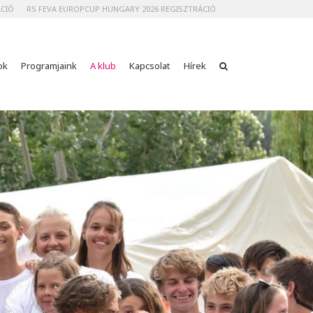
ÁCIÓ
RS FEVA EUROPCUP HUNGARY 2026 REGISZTRÁCIÓ
ok
Programjaink
A klub
Kapcsolat
Hírek