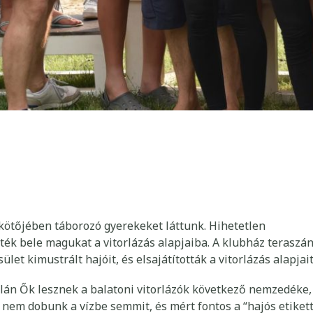
ikötőjében táborozó gyerekeket láttunk. Hihetetlen
tték bele magukat a vitorlázás alapjaiba. A klubház teraszá
et kimustrált hajóit, és elsajátították a vitorlázás alapjait
talán Ők lesznek a balatoni vitorlázók következő nemzedéke,
nem dobunk a vízbe semmit, és mért fontos a “hajós etikett