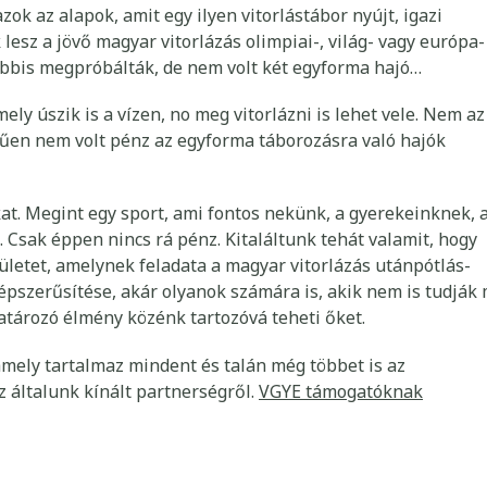
ok az alapok, amit egy ilyen vitorlástábor nyújt, igazi
esz a jövő magyar vitorlázás olimpiai-, világ- vagy európa-
lábbis megpróbálták, de nem volt két egyforma hajó…
ly úszik is a vízen, no meg vitorlázni is lehet vele. Nem az
rűen nem volt pénz az egyforma táborozásra való hajók
t. Megint egy sport, ami fontos nekünk, a gyerekeinknek, 
Csak éppen nincs rá pénz. Kitaláltunk tehát valamit, hogy
ületet, amelynek feladata a magyar vitorlázás utánpótlás-
épszerűsítése, akár olyanok számára is, akik nem is tudják 
atározó élmény közénk tartozóvá teheti őket.
amely tartalmaz mindent és talán még többet is az
 általunk kínált partnerségről.
VGYE támogatóknak