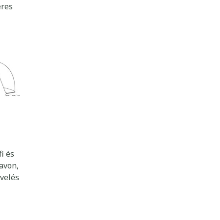
eres
i és
avon,
evelés