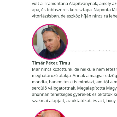
volt a Tramontana Alapítványnak, amely azé
apa, és többszörös keresztapa. Naponta lát
vitorlázásban, de eszköz híján nincs rá le
Tímár Péter, Timu
Már nincs közöttünk, de nélküle nem léte
meghatározó alakja. Annak a magyar edzőge
mondta, hanem teszi is mindazt, amitől a mi
serdülő válogatottnak. Megalapította Magy
ahonnan tehetséges gyerekek és oktatók ker
szakmai alapjait, az oktatókat, és azt, hog