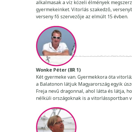
alkalmasak a víz közeli élmények megszerzé
gyermekeinket. Vitorlás szakedző, verseny
verseny fő szervezője az elmúlt 15 évben.
Wonke Péter (8R 1)
Két gyermeke van. Gyermekkora óta vitorláz
a Balatonon látjuk Magyarország egyik úsz
Freja nevű dragonnal, ahol látta és látja, h
nélküli országoknak is a vitorlássportban v