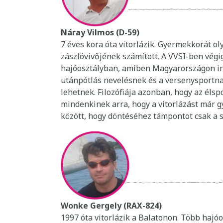
Náray Vilmos (D-59)
7 éves kora óta vitorlázik. Gyermekkorát o
zászlóvivőjének számított. A VVSI-ben végig
hajóosztályban, amiben Magyarországon ind
utánpótlás nevelésnek és a versenysportna
lehetnek. Filozófiája azonban, hogy az élsp
mindenkinek arra, hogy a vitorlázást már
között, hogy döntéséhez támpontot csak a sz
Wonke Gergely (RAX-824)
1997 óta vitorlázik a Balatonon. Több hajóo