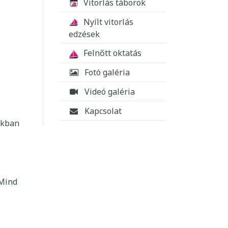
Vitorlás táborok
Nyílt vitorlás
edzések
Felnőtt oktatás
Fotó galéria
Videó galéria
Kapcsolat
nkban
 Mind