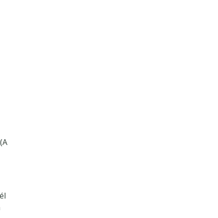
 (A
él
a