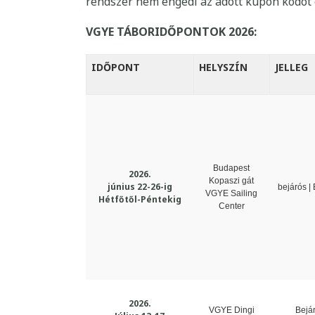
rendszer nem engedi az adott kupon kódot 
VGYE TÁBORIDŐPONTOK 2026:
IDŐPONT
HELYSZÍN
JELLEG
Budapest
2026.
Kopaszi gát
június 22-26-ig
bejárós |
VGYE Sailing
Hétfőtől-Péntekig
Center
2026.
VGYE Dingi
Bejár