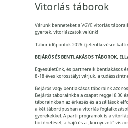
Vitorlás táborok
Várunk benneteket a VGYE vitorlás tábora
gyertek, vitorlázzatok velünk!
Tábor időpontok 2026: (jelentkezésre kattin
BEJÁRÓS ÉS BENTLAKÁSOS TÁBOROK, EL
Egyesületünk, és partnereik bentlakásos é
8-18 éves korosztályt várjuk, a tudásszíntn
Bejárós vagy bentlakásos táboraink azono
Bejárós táborainkba a csapat reggel 8.30 és
táborainkban az érkezés és a szállások elfo
a két tábortípusban a vitorlás foglalkozások
gyerekekkel. A parti programok is a vitorl
történetével, a hajó és a „környezeti” visz