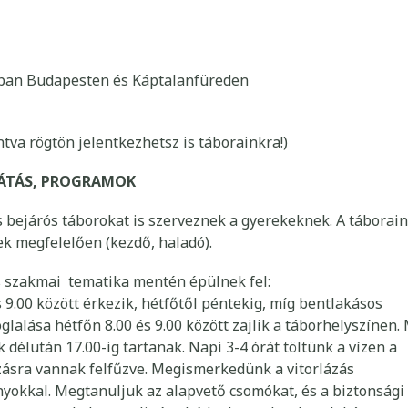
iban Budapesten és Káptalanfüreden
tva rögtön jelentkezhetsz is táborainkra!)
LÁTÁS, PROGRAMOK
s bejárós táborokat is szerveznek a gyerekeknek. A táborai
ek megfelelően (kezdő, haladó).
s szakmai tematika mentén épülnek fel:
 9.00 között érkezik, hétfőtől péntekig, míg bentlakásos
glalása hétfőn 8.00 és 9.00 között zajlik a táborhelyszínen.
 délután 17.00-ig tartanak. Napi 3-4 órát töltünk a vízen a
ázásra vannak felfűzve. Megismerkedünk a vitorlázás
onyokkal. Megtanuljuk az alapvető csomókat, és a biztonsági