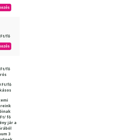
kezés
 Ft/fő
kezés
 Ft/fő
rós
 Ft/fő
kásos
temi
reink
óinak
Ft/ fő
ny jár a
árából
mum 3
evőnek