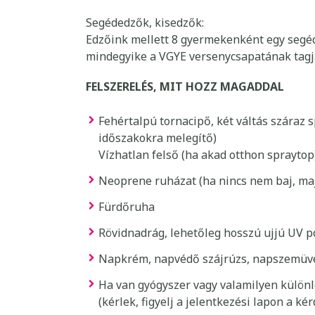
Segédedzők, kisedzők:
Edzőink mellett 8 gyermekenként egy segéde
mindegyike a VGYE versenycsapatának tagja,
FELSZERELÉS, MIT HOZZ MAGADDAL
Fehértalpú tornacipő, két váltás száraz 
időszakokra melegítő)
Vízhatlan felső (ha akad otthon spraytop
Neoprene ruházat (ha nincs nem baj, maj
Fürdőruha
Rövidnadrág, lehetőleg hosszú ujjú UV p
Napkrém, napvédő szájrúzs, napszemüv
Ha van gyógyszer vagy valamilyen különl
(kérlek, figyelj a jelentkezési lapon a ké