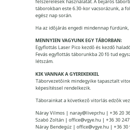
felszerelések használatát. A bejárós tábor
táborokban este 6.30-kor vacsorázunk, a f
egész nap során.
Ha az időjárás engedi mindennap fürdünk, ú
MENNYIEN VAGYUNK EGY TÁBORBAN:
Egyflottás Laser Pico kezdő és kezdő hala
Fevás egyflottás táborunkba 20 fő tud egysz
létszám.
KIK VANNAK A GYEREKEKKEL
Táborvezetőink mindegyike tapasztalt vitor
képesítéssel rendelkezik.
Táborainkat a következő vitorlás edzők vez
Náray Vilmos | naray@livepr.hu | +36 20 3
Szabó Zoltán | office@vgye.hu | +36 30 247
Náray Bendegúz | office@vgye.hu | +36 30