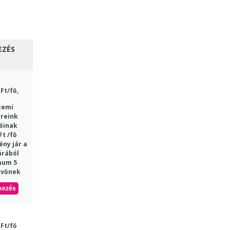
EZÉS
Ft/fő,
temi
reink
óinak
Ft /fő
ny jár a
árából
mum 5
evőnek
kezés
 Ft/fő