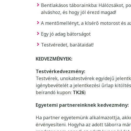
Bentlakásos táborainkba: Hálózsákot, po
alváshoz, és hogy jól érezd magad!
A mentőmellényt, a kísérő motorost és a
Egy jó adag bátorságot
Testvéredet, barátaidat!
KEDVEZMÉNYEK:
Testvérkedvezmény:
Testvérek, unokatestvérek egyidejű jelen
igénybevételét a jelentkezési űrlap kitöltés
beírandó kupon:
TK26
)
Egyetemi partnereinknek kedvezmény:
Ha partner egyetemünk alkalmazottja, akko
érvényesíteni. Hogyha az adott táborra már