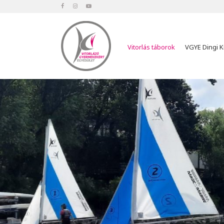
Vitorlás táborok
VGYE Dingi K