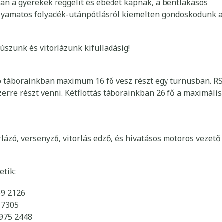
ban a gyerekek reggelit és ebédet kapnak, a bentlakásos
olyamatos folyadék-utánpótlásról kiemelten gondoskodunk 
szunk és vitorlázunk kifulladásig!
dó táborainkban maximum 16 fő vesz részt egy turnusban. R
erre részt venni. Kétflottás táborainkban 26 fő a maximális
lázó, versenyző, vitorlás edző, és hivatásos motoros vezető
etik:
69 2126
 7305
 975 2448