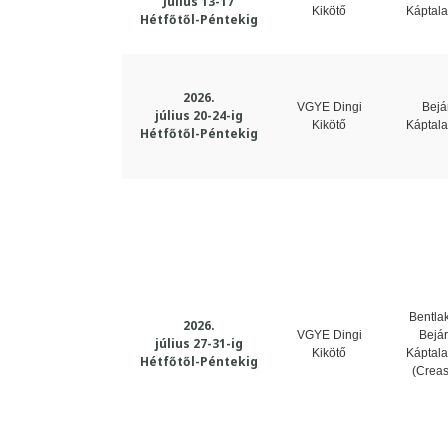
Július 13-17
Kikötő
Káptala
Hétfőtől-Péntekig
2026.
VGYE Dingi
Bejár
július 20-24-ig
Kikötő
Káptala
Hétfőtől-Péntekig
Bentla
2026.
VGYE Dingi
Bejár
július 27-31
-ig
Kikötő
Káptala
Hétfőtől-Péntekig
(Creas