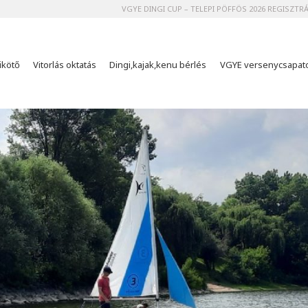
VGYE DINGI CUP – TELEPI PÖFFÖS 2026 REGISZTR
ikötő
Vitorlás oktatás
Dingi,kajak,kenu bérlés
VGYE versenycsapat