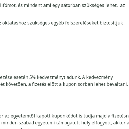
lifómot, és mindent ami egy sátorban szükséges lehet, az
z oktatáshoz szükséges egyéb felszereléseket biztosítjuk
tkezése esetén 5% kedvezményt adunk. A kedvezmény
ét követően, a fizetés előtt a kupon sorban lehet beváltani.
r az egyetemtől kapott kuponkódot is tudja majd a fizetésn
 minden szabad egyetemi támogatott hely elfogyott, akkor 