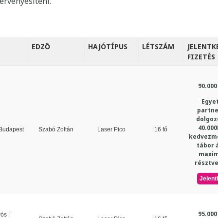
érvényesíteni.
EDZŐ
HAJÓTÍPUS
LÉTSZÁM
JELENTK
FIZETÉS
90.000 
Egye
partne
dolgoz
40.000
 Budapest
Szabó Zoltán
Laser Pico
16 fő
kedvezmé
tábor 
maxi
résztv
Jelent
95.000
ós |