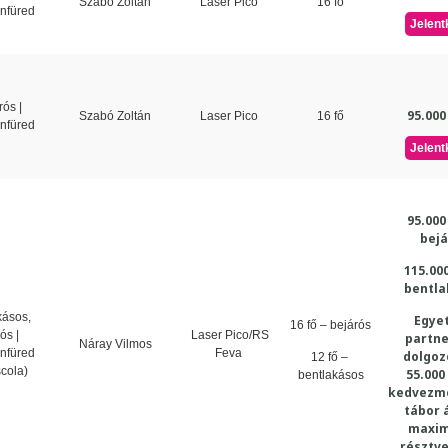
Szabó Zoltán
Laser Pico
16 fő
nfüred
Jelent
ós |
95.000
Szabó Zoltán
Laser Pico
16 fő
nfüred
Jelent
95.000
bejá
115.000
bentla
kásos,
Egye
16 fő – bejárós
ós |
Laser Pico/RS
partne
Náray Vilmos
nfüred
Feva
dolgoz
12 fő –
cola)
55.000 
bentlakásos
kedvezmé
tábor 
maxi
résztv