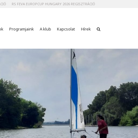
ÁCIÓ
RS FEVA EUROPCUP HUNGARY 2026 REGISZTRÁCIÓ
ok
Programjaink
A klub
Kapcsolat
Hírek