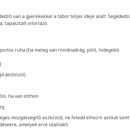
dző van a gyerekekkel a tábor teljes ideje alatt. Segédedz
 tapasztalt vitorlázó.
sportos ruha (ha meleg van rövidnadrág, póló, hidegebb
)
d átöltözöl)
óló, ha van otthon
eg
eges mozgássegítő eszközöd, ne feledd elhozni azokat sem!
rdésekre, amelyek erre utalnak!)