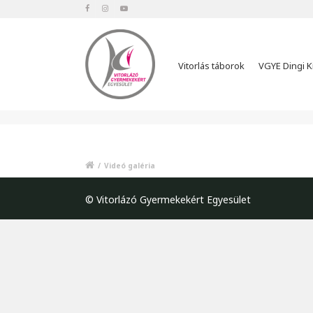
Vitorlás táborok
VGYE Dingi K
/
Videó galéria
© Vitorlázó Gyermekekért Egyesület