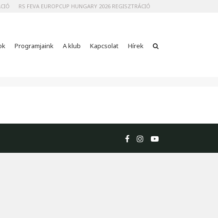
ÁCIÓ
RS FEVA EUROPCUP HUNGARY 2026 REGISZTRÁCIÓ
ok
Programjaink
A klub
Kapcsolat
Hírek