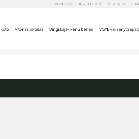
VGYE DINGI CUP – TELEPI PÖFFÖS 2026 REGISZTR
ikötő
Vitorlás oktatás
Dingi,kajak,kenu bérlés
VGYE versenycsapat