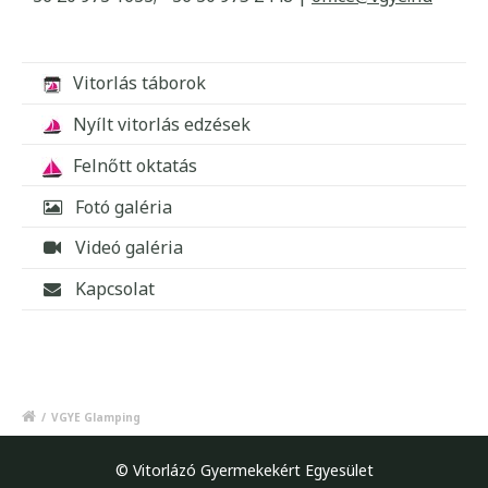
Vitorlás táborok
Nyílt vitorlás edzések
Felnőtt oktatás
Fotó galéria
Videó galéria
Kapcsolat
/
VGYE Glamping
© Vitorlázó Gyermekekért Egyesület