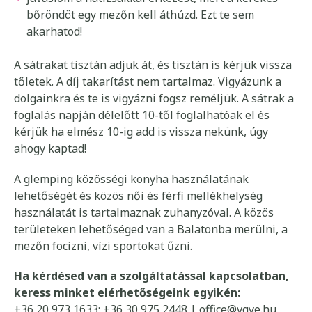
bőröndöt egy mezőn kell áthúzd. Ezt te sem
akarhatod!
A sátrakat tisztán adjuk át, és tisztán is kérjük vissza
tőletek. A díj takarítást nem tartalmaz. Vigyázunk a
dolgainkra és te is vigyázni fogsz reméljük. A sátrak a
foglalás napján délelőtt 10-től foglalhatóak el és
kérjük ha elmész 10-ig add is vissza nekünk, úgy
ahogy kaptad!
A glemping közösségi konyha használatának
lehetőségét és közös női és férfi mellékhelység
használatát is tartalmaznak zuhanyzóval. A közös
területeken lehetőséged van a Balatonba merülni, a
mezőn focizni, vízi sportokat űzni.
Ha kérdésed van a szolgáltatással kapcsolatban,
keress minket elérhetőségeink egyikén:
+36 20 973 1633; +36 30 975 2448 |
office@vgye.hu