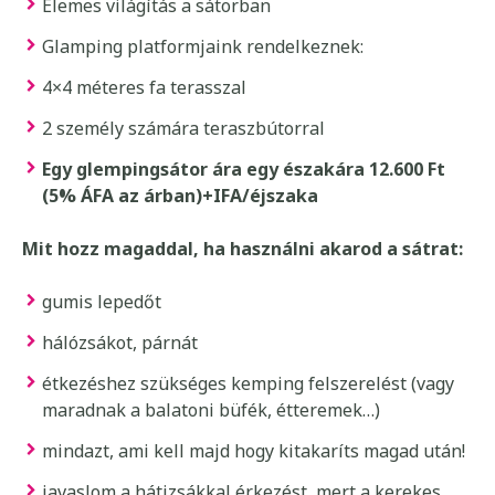
Elemes világítás a sátorban
Glamping platformjaink rendelkeznek:
4×4 méteres fa terasszal
2 személy számára teraszbútorral
Egy glempingsátor ára egy északára 12.600 Ft
(5% ÁFA az árban)+IFA/éjszaka
Mit hozz magaddal, ha használni akarod a sátrat:
gumis lepedőt
hálózsákot, párnát
étkezéshez szükséges kemping felszerelést (vagy
maradnak a balatoni büfék, étteremek…)
mindazt, ami kell majd hogy kitakaríts magad után!
javaslom a hátizsákkal érkezést, mert a kerekes