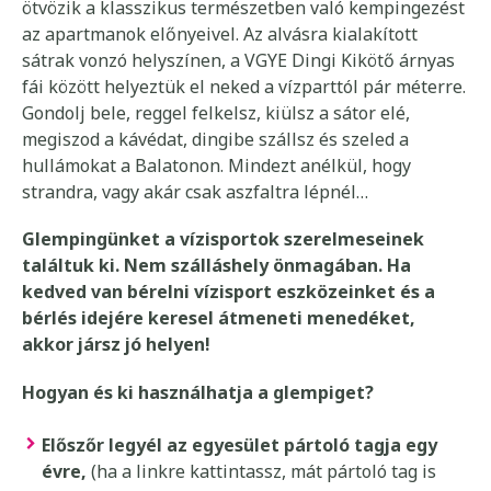
ötvözik a klasszikus természetben való kempingezést
az apartmanok előnyeivel. Az alvásra kialakított
sátrak vonzó helyszínen, a VGYE Dingi Kikötő árnyas
fái között helyeztük el neked a vízparttól pár méterre.
Gondolj bele, reggel felkelsz, kiülsz a sátor elé,
megiszod a kávédat, dingibe szállsz és szeled a
hullámokat a Balatonon. Mindezt anélkül, hogy
strandra, vagy akár csak aszfaltra lépnél…
Glempingünket a vízisportok szerelmeseinek
találtuk ki. Nem szálláshely önmagában. Ha
kedved van bérelni vízisport eszközeinket és a
bérlés idejére keresel átmeneti menedéket,
akkor jársz jó helyen!
Hogyan és ki használhatja a glempiget?
Előszőr legyél az egyesület pártoló tagja egy
évre,
(ha a linkre kattintassz, mát pártoló tag is