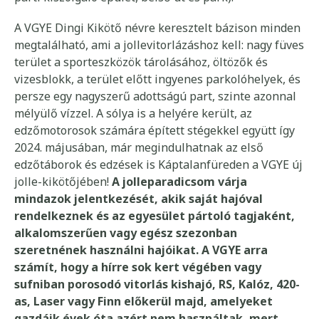
A VGYE Dingi Kikötő névre keresztelt bázison minden
megtalálható, ami a jollevitorlázáshoz kell: nagy füves
terület a sporteszközök tárolásához, öltözők és
vizesblokk, a terület előtt ingyenes parkolóhelyek, és
persze egy nagyszerű adottságú part, szinte azonnal
mélyülő vízzel. A sólya is a helyére került, az
edzőmotorosok számára épített stégekkel együtt így
2024. májusában, már megindulhatnak az első
edzőtáborok és edzések is Káptalanfüreden a VGYE új
jolle-kikötőjében!
A jolleparadicsom várja
mindazok jelentkezését, akik saját hajóval
rendelkeznek és az egyesület pártoló tagjaként,
alkalomszerűen vagy egész szezonban
szeretnének használni hajóikat. A VGYE arra
számít, hogy a hírre sok kert végében vagy
sufniban porosodó vitorlás kishajó, RS, Kalóz, 420-
as, Laser vagy Finn előkerül majd, amelyeket
gazdáik évek óta azért nem használtak, mert