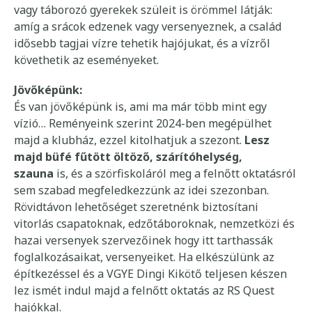
vagy táborozó gyerekek szüleit is örömmel látják:
amíg a srácok edzenek vagy versenyeznek, a család
idősebb tagjai vízre tehetik hajójukat, és a vízről
követhetik az eseményeket.
Jövőképünk:
És van jövőképünk is, ami ma már több mint egy
vízió… Reményeink szerint 2024-ben megépülhet
majd a klubház, ezzel kitolhatjuk a szezont.
Lesz
majd büfé fűtött öltöző, szárítóhelység,
szauna
is, és a szörfiskoláról meg a felnőtt oktatásról
sem szabad megfeledkezzünk az idei szezonban.
Rövidtávon lehetőséget szeretnénk biztosítani
vitorlás csapatoknak, edzőtáboroknak, nemzetközi és
hazai versenyek szervezőinek hogy itt tarthassák
foglalkozásaikat, versenyeiket. Ha elkészülünk az
építkezéssel és a VGYE Dingi Kikötő teljesen készen
lez ismét indul majd a felnőtt oktatás az RS Quest
hajókkal.