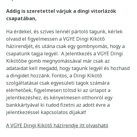
Addig is szeretettel várjuk a dingi vitorlázók
csapatában,
Ha érdekel, és szíves lennél pártoló tagunk, kérlek
olvasd el figyelmessen a VGYE Dingi Kikötő
házirendjét, és utána csak egy gombnyomás, hogy a
csapatunk tagja legyél.
A Jelentkezés a VGYE Dingi
Kikötőbe gomb megnyomássával már csak az
adataidat kell megadd, hogy tagunk legyél és hozhasd
a dingidet hozzánk. Fontos, a Dingi Kikötő
szolgáltatásai csak egyesületi tagok számára
elérhetőek, figyelmesen töltsd ki az ürlapot a
jelentkezéshez, és kényelmesen otthonról egy
bankkártyával ki tudod fizetni az adott évre a
jelentkezéssel kapcsolatos díjakat!
A VGYE Dingi Kikötő házirendje itt olvasható