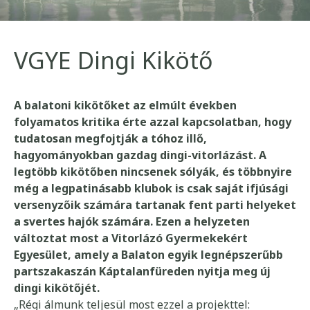
VGYE Dingi Kikötő
A balatoni kikötőket az elmúlt években
folyamatos kritika érte azzal kapcsolatban, hogy
tudatosan megfojtják a tóhoz illő,
hagyományokban gazdag dingi-vitorlázást. A
legtöbb kikötőben nincsenek sólyák, és többnyire
még a legpatinásabb klubok is csak saját ifjúsági
versenyzőik számára tartanak fent parti helyeket
a svertes hajók számára.
Ezen a helyzeten
változtat most a Vitorlázó Gyermekekért
Egyesület, amely a Balaton egyik legnépszerűbb
partszakaszán Káptalanfüreden nyitja meg új
dingi kikötőjét.
„Régi álmunk teljesül most ezzel a projekttel: