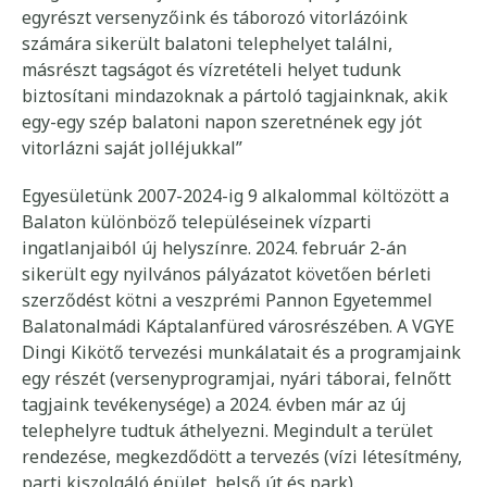
egyrészt versenyzőink és táborozó vitorlázóink
számára sikerült balatoni telephelyet találni,
másrészt tagságot és vízretételi helyet tudunk
biztosítani mindazoknak a pártoló tagjainknak, akik
egy-egy szép balatoni napon szeretnének egy jót
vitorlázni saját jolléjukkal”
Egyesületünk 2007-2024-ig 9 alkalommal költözött a
Balaton különböző településeinek vízparti
ingatlanjaiból új helyszínre. 2024. február 2-án
sikerült egy nyilvános pályázatot követően bérleti
szerződést kötni a veszprémi Pannon Egyetemmel
Balatonalmádi Káptalanfüred városrészében. A VGYE
Dingi Kikötő tervezési munkálatait és a programjaink
egy részét (versenyprogramjai, nyári táborai, felnőtt
tagjaink tevékenysége) a 2024. évben már az új
telephelyre tudtuk áthelyezni. Megindult a terület
rendezése, megkezdődött a tervezés (vízi létesítmény,
parti kiszolgáló épület, belső út és park).