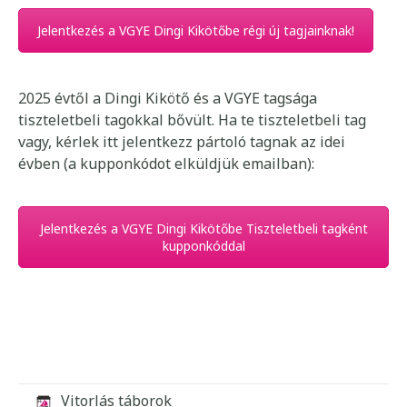
Jelentkezés a VGYE Dingi Kikötőbe régi új tagjainknak!
2025 évtől a Dingi Kikötő és a VGYE tagsága
tiszteletbeli tagokkal bővült. Ha te tiszteletbeli tag
vagy, kérlek itt jelentkezz pártoló tagnak az idei
évben (a kupponkódot elküldjük emailban):
Jelentkezés a VGYE Dingi Kikötőbe Tiszteletbeli tagként
kupponkóddal
Vitorlás táborok