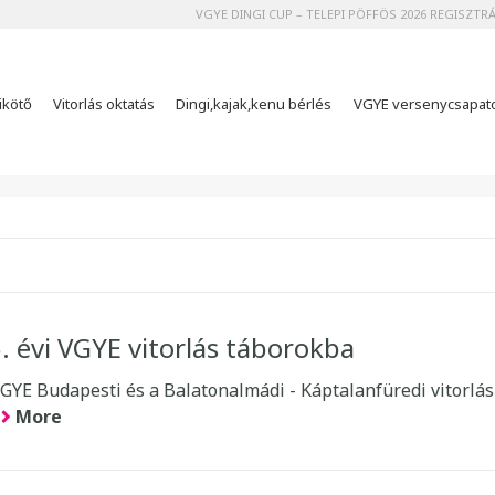
VGYE DINGI CUP – TELEPI PÖFFÖS 2026 REGISZTR
ikötő
Vitorlás oktatás
Dingi,kajak,kenu bérlés
VGYE versenycsapat
. évi VGYE vitorlás táborokba
VGYE Budapesti és a Balatonalmádi - Káptalanfüredi vitorlás
More