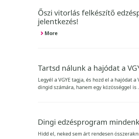
Őszi vitorlás felkészítő edzé
jelentkezés!
More
Tartsd nálunk a hajódat a VG
Legyél a VGYE tagja, és hozd el a hajódat a
dingid számára, hanem egy közösséggel is .
Dingi edzésprogram mindenk
Hidd el, neked sem árt rendesen összerakni