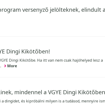
sprogram versenyző jelölteknek, elindult 
YE Dingi Kikötőben!
 VGYE Dingi Kikötőbe. Ha itt van nem csak hajóhelyed lesz a
..
More
inek, mindennel a VGYE Dingi Kikötőbe
 a dingidet, és kipróbálni milyen is a tudásod, mennyire is